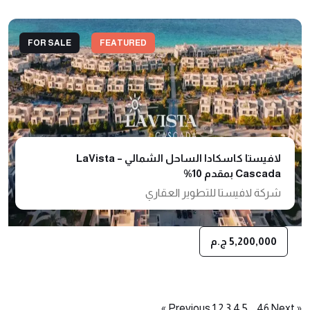
FOR SALE
FEATURED
لافيستا كاسكادا الساحل الشمالي – LaVista
Cascada بمقدم 10%
شركة لافيستا للتطوير العقاري
5,200,000 ج.م
Posts
1
2
3
4
5
…
46
Next »
« Previous