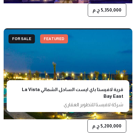
5,350,000 ج.م
FOR SALE
FEATURED
قرية لافيستا باي ايست الساحل الشمالي La Vista
Bay East
شركة لافيستا للتطوير العقاري
5,200,000 ج.م