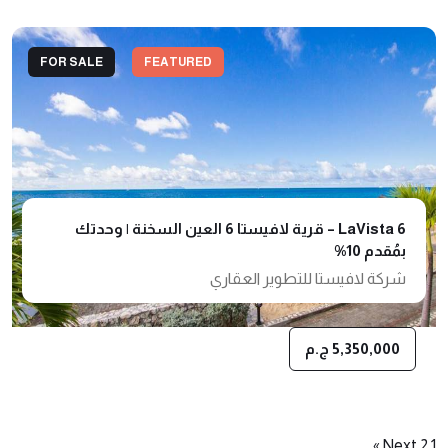
FOR SALE
FEATURED
LaVista 6 – قرية لافيستا 6 العين السخنة | وحدتك
بمُقدم 10%
شركة لافيستا للتطوير العقاري
5,350,000 ج.م
Posts
Next »
2
1