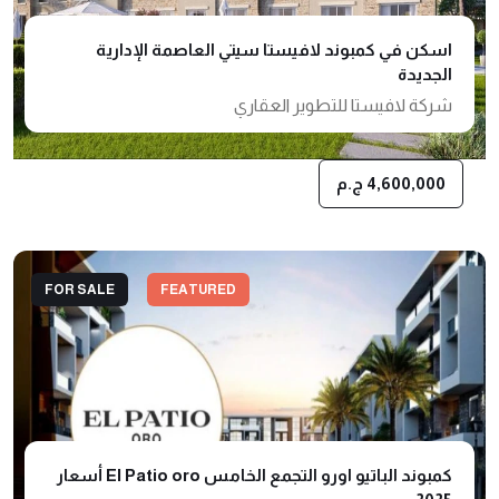
اسكن في كمبوند لافيستا سيتي العاصمة الإدارية
الجديدة
شركة لافيستا للتطوير العقاري
4,600,000 ج.م
FOR SALE
FEATURED
كمبوند الباتيو اورو التجمع الخامس El Patio oro أسعار