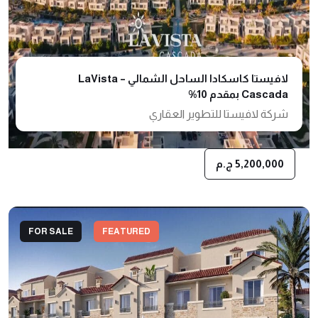
لافيستا كاسكادا الساحل الشمالي – LaVista
Cascada بمقدم 10%
شركة لافيستا للتطوير العقاري
5,200,000 ج.م
FOR SALE
FEATURED