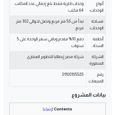
أنواع
وحدات ادارية فقط بلغ إجمالي عدد المكاتب
الوحدات:
64 مكتب.
مساحة
تبدأ من 58 متر مربع وتصل لحوالي 302 متر
الوحدات:
مربع.
أنظمة
دفع 10% مقدم وباقي سعر الوحدة على 5
السداد:
سنوات
الشركة
شركة مصر إيطاليا للتطوير العقاري.
المطورة:
رقم
01100105585
المبيعات:
بيانات المشروع
Contents
[
إخفاء
]