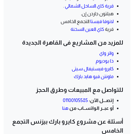
قرية كاي الساحل الشمالي
.
هيلتون جاردن إن.
لانوفا فيستا
التجمع الخامس
قرية
كاي العين السخنة
للمزيد من المشاريع فى القاهرة الجديدة
واتر واي
ذا بوديوم
كايرو فيستيفال سيتى
ماونتن فيو هايد بارك
للتواصل مع المبيعات وطرق الحجز
إتصـــل الآن:
01100105585
أو عبــر الواتســاب من
هنا
أسئلة عن مشروع كايرو بارك بيزنس التجمع
الخامس