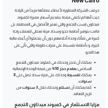
New Cairo
حرصت الشركة المطورة لأعطاء عملائها مزيداً من الراحة
حيث أنها لم تكتفي فقط بتقديم أسعار مميزة لكمبوند
ميدتاون ايست التجمع والتي تعتبر الأفضل في المنطقة, بل
قامت بتوفير أنظمة حجو وسداد مرنة تعطي للعملاء راحة
كبيرة في تملّك وحدة أحلامهم دون أن يتحملوا أي أعباء مالية
كبيرة, و بأنظمة تقسيط علي فترات طويلة والتي تأتي على
هذا النحو:
يمكنك أن تحجز وحدتك في كملوند ميدتاون التجمع
السادس ب
مقدم حجز 10%
من قيمة الوحدة الإجمالية.
يمكنك
تقسيط
وحدتك على فترة سداد تصل حتى
8
سنوات
.
كما يمكنك أن
تستلم
وحدتك خلال
3 سنوات
من
تاريخ التعاقد.
مزايا الاستثمار في كمبوند ميدتاون التجمع