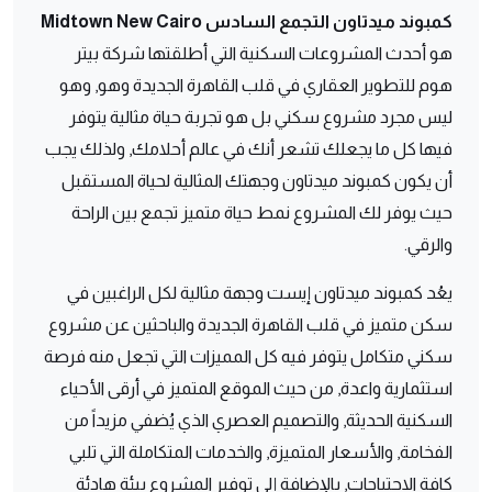
كمبوند ميدتاون التجمع السادس Midtown New Cairo
هو أحدث المشروعات السكنية التي أطلقتها شركة بيتر
هوم للتطوير العقاري في قلب القاهرة الجديدة وهو, وهو
ليس مجرد مشروع سكني بل هو تجربة حياة مثالية يتوفر
فيها كل ما يجعلك تشعر أنك في عالم أحلامك, ولذلك يجب
أن يكون كمبوند ميدتاون وجهتك المثالية لحياة المستقبل
حيث يوفر لك المشروع نمط حياة متميز تجمع بين الراحة
والرقي.
يعُد كمبوند ميدتاون إيست وجهة مثالية لكل الراغبين في
سكن متميز في قلب القاهرة الجديدة والباحثين عن مشروع
سكني متكامل يتوفر فيه كل المميزات التي تجعل منه فرصة
استثمارية واعدة, من حيث الموقع المتميز في أرقى الأحياء
السكنية الحديثة, والتصميم العصري الذي يُضفي مزيداً من
الفخامة, والأسعار المتميزة, والخدمات المتكاملة التي تلبي
كافة الاحتياجات, بالإضافة إلى توفير المشروع بيئة هادئة