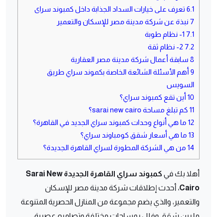
6.1
تعرف على خيارات السداد الجذابة داخل كمبوند سراى
7
نبذة عن شركة مدينة مصر للإسكان والتعمير
7.1
1- نظام طوبة
7.2
2- نظام ثقة
8
سابقة أعمال شركة مدينة مصر العقارية
9
أهم الأسئلة الشائعة الخاصة بكموند سراي طريق
السويس
10
أين تقع كمبوند سراي؟
11
كم تبلغ مساحة sarai new cairo؟
12
ما هي أنواع وحدات كمبوند سراي الجديد في القاهرة؟
13
ما هي أسعار شقق كومباوند سراي؟
14
من هي الشركة المطورة لسراي القاهرة الجديدة؟
أهلا بك في
كمبوند سراي القاهرة الجديدة Sarai New
Cairo
، أحدث إطلاقات شركة مدينة مصر للإسكان
والتعمير، والذي يضم مجموعة من المنازل الحصرية المتنوعة
ما بين شقق وفلل بمساحات مختلفة وتصاميم عصرية،