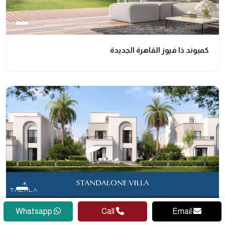
كمبوند ذا فيوز القاهرة الجديدة
Whatsapp
Call
Email
كمبوند طلاله هليوبوليس الجديدة Talala New استثمر