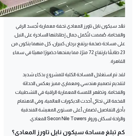
تعُد سيكون نايل تاورز المعادي تحفة معمارية تُجسد الرقي
والفخامة، صُممت لتُكمل جمال إطلالتها الساحرة على النيل.
على مساحة ضخمة يرتفع برجان كبيران، كل منهما يتكون من
23 طابقًا بارتفاع 72 مترًا، مما يمنحها حضورًا مهيبًا في سماء
القاهرة.
لقد تم استغلال المساحة الكلية للمشروع بذكاء شديد
لتقديم تصميم هندسي ومعماري مميز يعكس الحداثة
والفخامة. وتظهر اللمسة المعمارية الراقية في التشطيبات
الفخمة التي تحاكي أحدث الديكورات العالمية، وفي الاهتمام
بأدق التفاصيل لضمان أعلى مستوى المعيشة الفندقية
والراحة لسكان وزوار Secon Nile Towers المعادي.
كم تبلغ مساحة سيكون نايل تاورز المعادي؟