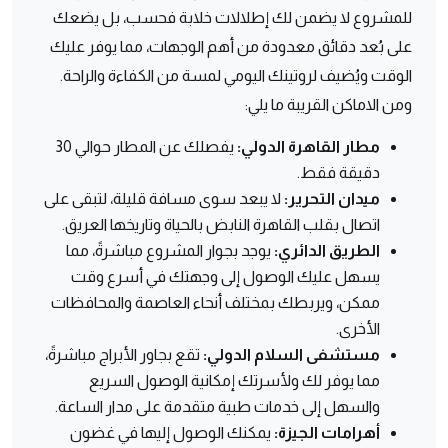
للمشروع لا يضمن لك إطلالات خلابة فحسب، بل يضعك
على بُعد دقائق معدودة من أهم الوجهات، مما يوفر عليك
الوقت ويُضيف لروتينك اليومي لمسة من الكفاءة والراحة.
ومن الاماكن القريبة ما يلي:
مطار القاهرة الدولي:
يفصلك عن المطار حوالي 30
دقيقة فقط.
ميدان التحرير:
لا يبعد سوى مسافة قليلة، لتبقى على
اتصال بقلب القاهرة النابض بالحياة وتاريخها العريق.
الطريق الدائري:
يوجد بجوار المشروع مباشرةً، مما
يسهل عليك الوصول إلى وجهتك في أسرع وقت
ممكن، ويربطك بمختلف أنحاء العاصمة والمحافظات
الأخرى.
مستشفى السلام الدولي:
تقع بجاور الأبراج مباشرةً،
مما يوفر لك ولأسرتك إمكانية الوصول السريع
والسهل إلى خدمات طبية متقدمة على مدار الساعة.
أهرامات الجيزة:
يمكنك الوصول إليها في غضون