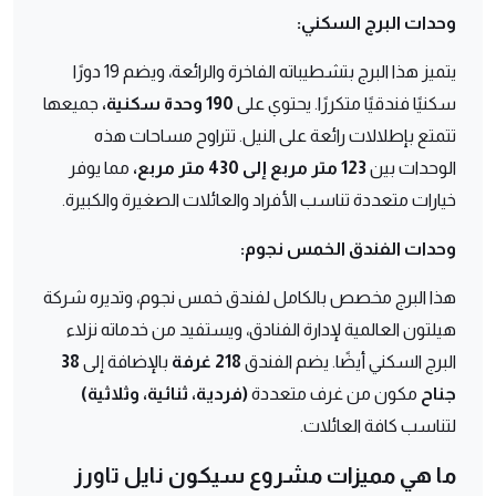
وحدات البرج السكني:
يتميز هذا البرج بتشطيباته الفاخرة والرائعة، ويضم 19 دورًا
سكنيًا فندقيًا متكررًا. يحتوي على
190 وحدة سكنية،
جميعها
تتمتع بإطلالات رائعة على النيل. تتراوح مساحات هذه
الوحدات بين
123 متر مربع إلى 430 متر مربع،
مما يوفر
خيارات متعددة تناسب الأفراد والعائلات الصغيرة والكبيرة.
وحدات الفندق الخمس نجوم:
هذا البرج مخصص بالكامل لفندق خمس نجوم، وتديره شركة
هيلتون العالمية لإدارة الفنادق، ويستفيد من خدماته نزلاء
البرج السكني أيضًا. يضم الفندق
218 غرفة
بالإضافة إلى
38
جناح
مكون من غرف متعددة
(فردية، ثنائية، وثلاثية)
لتناسب كافة العائلات.
ما هي مميزات مشروع سيكون نايل تاورز