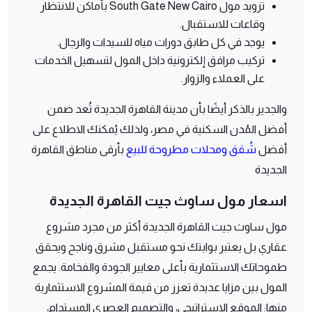
تزويد مول South Gate New Cairo بأماكن للانتظار
وقاعات للاستقبال.
يوجد في كل طابق دورات مياه للسيدات والرجال.
تركيب مرافق إلكترونية داخل المول لتسهيل الخدمات
على العملاء والزوار.
والجدير بالذكر أيضًا بأن مدينة القاهرة الجديدة تُعد ضمن
أفضل المُدن السكنية في مصر، ولذلك يُمكنك الاطلاع على
أفضل
شُقق ومحلات مطروحة للبيع
بأرقى مناطق القاهرة
الجديدة
اسعار مول ساوث جيت القاهرة الجديدة
مول ساوث جيت القاهرة الجديدة أكثر من مجرد مشروع
عقاري بل يعتبر بوابتك نحو مستقبل مشرق وناجح ويحقق
طموحاتك الاستثمارية بأعلى معايير الجودة والفخامة. يجمع
المول بين مزايا عديدة تعزز من قيمة المشروع الاستثمارية
منها: الموقع الاستراتيجي، والتصميم العصري المستدام،