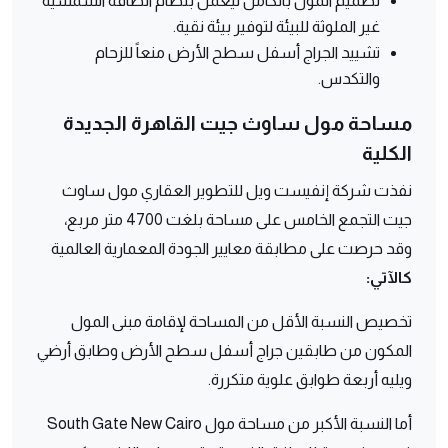
تصميم المول بالكامل ليعمل بنظام الطاقة الشمسية
غير الملوثة للبيئة لتوفير بيئة نقية.
تشييد الجراج أسفل سطح الأرض منعاً للزحام
والتكدس.
مساحة مول ساوث جيت القاهرة الجديدة
الكلية
نفذت شركة إنفيست ويل للتطوير العقاري مول ساوث
جيت التجمع الخامس على مساحة بلغت 4700 متر مربع،
وقد حرصت على مطابقة معايير الجودة المعمارية العالمية
كالآتي:
تخصيص النسبة الأقل من المساحة لإقامة مبنى المول
المكون من طابقين جراج أسفل سطح الأرض وطابق أرضي
ويليه أربعة طوابق علوية متكررة.
أما النسبة الأكبر من مساحة مول South Gate New Cairo