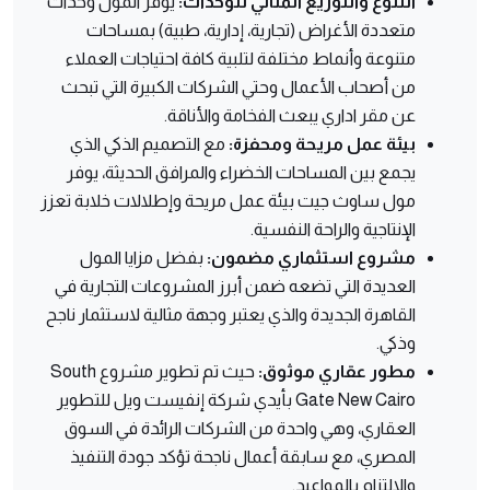
التنوع والتوزيع المثالي للوحدات:
يوفر المول وحدات
متعددة الأغراض (تجارية، إدارية، طبية) بمساحات
متنوعة وأنماط مختلفة لتلبية كافة احتياجات العملاء
من أصحاب الأعمال وحتي الشركات الكبيرة التي تبحث
عن مقر اداري يبعث الفخامة والأناقة.
بيئة عمل مريحة ومحفزة:
مع التصميم الذكي الذي
يجمع بين المساحات الخضراء والمرافق الحديثة، يوفر
مول ساوث جيت بيئة عمل مريحة وإطلالات خلابة تعزز
الإنتاجية والراحة النفسية.
مشروع استثماري مضمون:
بفضل مزايا المول
العديدة التي تضعه ضمن أبرز المشروعات التجارية في
القاهرة الجديدة والذي يعتبر وجهة مثالية لاستثمار ناجح
وذكي.
مطور عقاري موثوق:
حيث تم تطوير مشروع South
Gate New Cairo بأيدي شركة إنفيست ويل للتطوير
العقاري، وهي واحدة من الشركات الرائدة في السوق
المصري، مع سابقة أعمال ناجحة تؤكد جودة التنفيذ
والالتزام بالمواعيد.