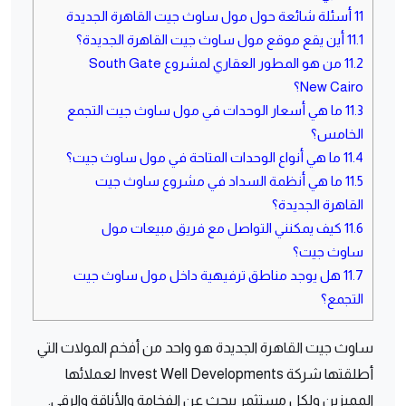
11
أسئلة شائعة حول مول ساوث جيت القاهرة الجديدة
11.1
أين يقع موقع مول ساوث جيت القاهرة الجديدة؟
11.2
من هو المطور العقاري لمشروع South Gate
New Cairo؟
11.3
ما هي أسعار الوحدات في مول ساوث جيت التجمع
الخامس؟
11.4
ما هي أنواع الوحدات المتاحة في مول ساوث جيت؟
11.5
ما هي أنظمة السداد في مشروع ساوث جيت
القاهرة الجديدة؟
11.6
كيف يمكنني التواصل مع فريق مبيعات مول
ساوث جيت؟
11.7
هل يوجد مناطق ترفيهية داخل مول ساوث جيت
التجمع؟
ساوث جيت القاهرة الجديدة هو واحد من أفخم المولات التي
أطلقتها شركة Invest Well Developments لعملائها
المميزين ولكل مستثمر يبحث عن الفخامة والأناقة والرقي.