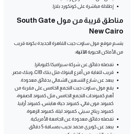
إطلالة مباشرة على كونكورد بلازا.
مناطق قريبة من مول South Gate
New Cairo
يتسم موقع مول ساوث جيت القاهرة الجديدة بكونه قريب
من الأماكن الحيوية
الآتية:
تفصله دقائق عن شركة سيراميكا كليوباترا.
قريب للغاية من أفرع البنوك مثل بنك CIB، وبنك مصر.
يبعد عن شارع التسعين الشمالي بدقائق معدودة.
يقع مول ساوث جيت التجمع الخامس على مقربة من
أهم كمبوندات التجمع الخامس مثل كمبوند الصفوة،
كمبوند مون فالي، كمبوند حياة هايتس، كمبوند أرابيا،
كمبوند ريتاج سيتي، كمبوند ليلة، كمبوند الزهوة.
تفصله دقائق معدودة عن الجامعة الأمريكية.
يبعد عن كوبري محمد نجيب بمسافة 5 دقائق.