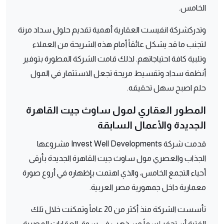
الخامس.
وتدركشركة انفيست العقارية أهمية تقديم حلول سداد مرنة
لتجنب ما قد يشكل عائقاً أمام هذه الشريحة من العملاء
وتلبية كافة احتياجاتهم. لذلك قامت الشركة المطورة بتوفير
أنظمة سداد وتقسيط مريحة تجعل الاستثمار في المول
حلم اصبح سهل تحقيقه.
المطور العقاري لمول ساوث جيت القاهرة
الجديدة والأعمال السابقة
قدمت شركة Invest Well Developments مشروعها
الجذاب والعصري مول ساوث جيت القاهرة الجديدة بأرقى
أحياء التجمع الخامس، والذي اهتمت بإظهاره في أروع صورة
معمارية داخل جمهورية مصر العربية.
تأسست الشركة منذ أكثر من 20 عاماً وتمكنت خلال تلك
الفترة أن تحفر إسماً من ذهب في سوق العقارات المصرية،