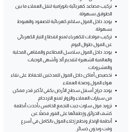
تركيب مصاعد كهربائية بانورامية لنقل العملاء ما بين
الطوابق بسهولة.
يوجد داخل المول سلالم كهربائية للصعود والهبوط
بسهولة.
تركيب مولدات للكهرباء لمنع انقطاع التيار الكهربائي
عن المول طوال اليوم.
يوجد داخل المول سلاسل المطاعم والمقاهي المحلية
والعالمية الشهيرة لتقديم ألذ وأشهى الوجبات
والمشروبات.
تخصيص أماكن داخل المول للمدخنين للحفاظ على نقاء
هواء المول وصحة العملاء.
يوجد جراج أسفل سطح الأرض يكفي لأكبر قدر ممكن
من سيارات العملاء والزوار لمنع الازدحام.
تزويد مول ساوث جيت التجمع الخامس بأحدث أنظمة
كشف الحرائق وإطفائها على الفور فضلاً عن
أنظمة الإنذار ونظم إخلاء المول بالكامل في أسرع
وقت وبدون خسائر.