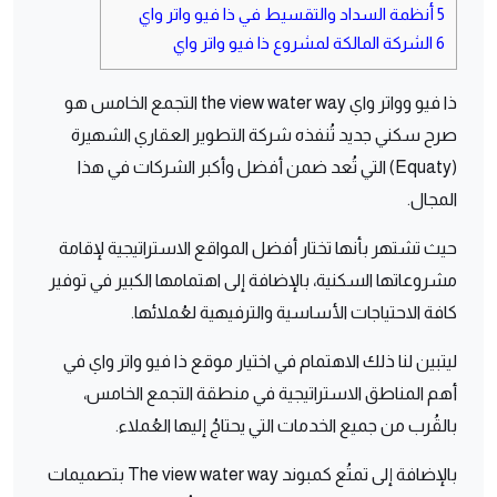
5
أنظمة السداد والتقسيط في ذا فيو واتر واي
6
الشركة المالكة لمشروع ذا فيو واتر واي
ذا فيو وواتر واي the view water way التجمع الخامس هو
صرح سكني جديد تُنفذه شركة التطوير العقاري الشهيرة
(Equaty) التي تُعد ضمن أفضل وأكبر الشركات في هذا
المجال.
حيث تشتهر بأنها تختار أفضل المواقع الاستراتيجية لإقامة
مشروعاتها السكنية، بالإضافة إلى اهتمامها الكبير في توفير
كافة الاحتياجات الأساسية والترفيهية لعُملائها.
ليتبين لنا ذلك الاهتمام في اختيار موقع ذا فيو واتر واي في
أهم المناطق الاستراتيجية في منطقة التجمع الخامس،
بالقُرب من جميع الخدمات التي يحتاجُ إليها العُملاء.
بالإضافة إلى تمتُع كمبوند The view water way بتصميمات