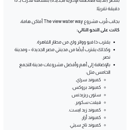
بمصر (مدينة العاصمة الإدارية الجديدة) بمسافة قُدرت بـ 15
دقيقة تقريبًا.
بجانب قُرب مشروع The view water way أماكن هامة،
كانت على النحو التالي:
يقترب ذا فيو وواتر واي من مطار القاهرة.
وكذلك يقترب أيضًا من مدينتي مصر الجديدة – ومدينة
نصر.
بالإضافة إلى أهم وأفضل مشروعات مدينة التجمع
الخامس مثل:
كمبوند سراي.
كمبوند بروكس.
ستون ريزيدنس
فيفث سكوير.
كمبوند زيد ايست.
كمبوند أزار.
كمبوند تاج سيتي.