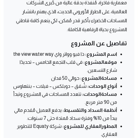
معمارية فاخرة، مُنفذة بدقة عالية من كُبرى الشركات
العالمية، على الطراز الأوروبي الحديث، الذي يهتم بانتشار
المساحات الخضراء بأكبر قدر مُمكن، لكي ينعم كافة قاطني
المشروع بحياة الرفاهية الكاملة.
تفاصيل عن المشروع
اسم المشروع:
ذا فيو وواتر واي the view water way
موقعالمشروع:
في قلب التجمع الخامس – تحديدًا
شارع التسعين.
مساحةالمشروع:
حوالي 50 فدان
أنواع الوحدات:
شُقق – دوبلكس – فيلات – بنتهاوس
مساحةالوحدات:
تتعدد المساحات في المشروع وتبدأ
من 90 متر مربع.
أنظمة السداد والتقسيط:
يدفع العميل مُقدم مالي
يبدأ من 10% وفترة سداد مُمتدة حتى 7 سنوات.
المطورالعقاري للمشروع:
شركة Equaty للتطوير
العقاري.