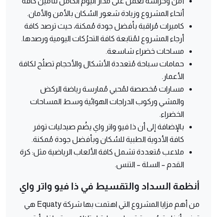
أمن وحراسة تعمل على مدار اليوم الكامل لتأمين كافة
أنحاء المشروع وزيادة شعور السُكان بالأمن والأمان.
كاميرات مُراقبة بأفضل جودة مُمكنة، حيث ترصد كافة
أرجاء المشروع لمُتابعة كافة التحرُكات اليومية ورصدها.
مساحات خضراء شاسعة.
حمامات سباحة مُتعددة الأشكال والأحجام تصلُح لكافة
الأعمار.
مسارات مُخصصة لمُحبي مُمارسة رياضة الركض
والمشي وركوب الدراجات الهوائية وسط المساحات
الخضراء.
بالإضافة إلى أن ذا فيو واتر واي يضُم صيدليات توفر
كافة الأدوية الطبية للسُكان وبأفضل جودة مُمكنة.
ملاعب مُتعددة تشمل كافة الألعاب الرياضية مثل: كرة
القدم – السلة – التنس.
أنظمة السداد والتقسيط في ذا فيو واتر واي
من أهم مزايا المشروع التي اهتمت بها شركة Equaty هي