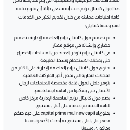
تتعدد الخدمات الترفيهية والمعيشية التي يتم تقديمها داخل
هذا مول كابيتال برايم حيث أنه يسعى دائمًا أن يقوم بتلبية
كافة احتياجات عملائه من خلال تقديم الكثير من الخدمات
لهم ومنها كما يلي:
تم تصميم مول كابيتال برايم العاصمة الإدارية بتصميم
حضاري وإنشائه في موقع ممتاز.
في كابيتال برايم تتوفر العديد من المساحات الخضراء
حتى يمكنك الاستجمام وسط الطبيعة.
يحتوي مول كابيتال برايم العاصمة الإدارية على الكثير من
المحلات التجارية التي تخص أكبر الماركات العالمية.
يتوفر داخل المول قاعة مخصصة للاجتماعات لرجال
الأعمال حتى يتمكنوْا من اقامة اجتماعاتهم.
يضم مول كابيتال برايم العاصمة الإدارية مركز خاص
للياقة البدنية تم تجهيزه على أعلى مستوى.
يحتويcapital prime mall new capital على جيم ضخم
مجهز على اعلى مستوى به أحدث الأجهزة وسبا
وجاكوزي وسونا.