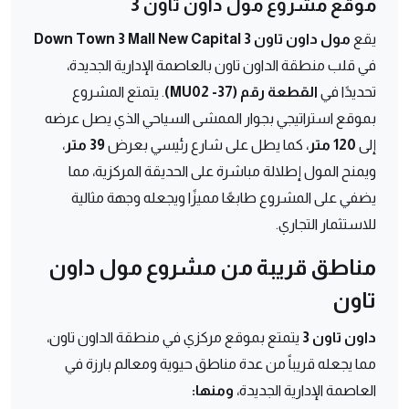
موقع مشروع مول داون تاون 3
يقع
مول داون تاون 3 Down Town 3 Mall New Capital
في قلب منطقة الداون تاون بالعاصمة الإدارية الجديدة،
تحديدًا في
القطعة رقم (MU02 -37)
. يتمتع المشروع
بموقع استراتيجي بجوار الممشى السياحي الذي يصل عرضه
إلى
120 متر
، كما يطل على شارع رئيسي بعرض
39 متر
،
ويمنح المول إطلالة مباشرة على الحديقة المركزية، مما
يضفي على المشروع طابعًا مميزًا ويجعله وجهة مثالية
للاستثمار التجاري.
مناطق قريبة من مشروع مول داون
تاون
داون تاون 3
يتمتع بموقع مركزي في منطقة الداون تاون،
مما يجعله قريباً من عدة مناطق حيوية ومعالم بارزة في
العاصمة الإدارية الجديدة،
ومنها: