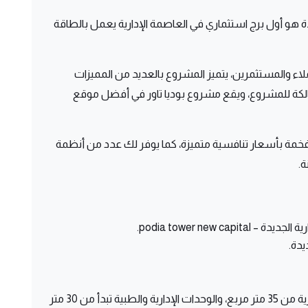
دة هو أول برج استثماري في العاصمة الإدارية يعمل بالطاقة
لاء والمستثمرين، يتميز المشروع بالعديد من المميزات
الكة للمشروع، ويقع مشروع بوديا تاور في أفضل موقع
podia tower new capit وحداته الفخمة بأسعار تنافسية متميزة، كما يوفر لك عدد من أنظمة
podia tower new capi.
يدة.
تبدأ مساحة الوحدات التجارية من 35 متر مربع، والوحدات الإدارية والطبية تبدأ من 30 متر