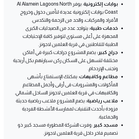
بوابات إلكترونية
: يوفر Al Alamein Lagoons North
Coast بوابات إلكترونية عديدة لتأمين دخول وخروج
الأفراد والمركبات، والحد من الزحمة والتكدس.
خدمات طبية:
يتواجد عدد من الصيدليات الكبرى
المجهزة على أعلى مستوى لتوفير كافة الإحتياجات
الطبية للقاطنين في قرية العلمين لاجونز.
جراج كبير:
يضم المشروع جراجات كبيرة في أماكن
مختلفة لتسهل على السكان ركن سيارتهم بكل أريحية
وتجنب الإزدحام.
مطاعم وكافيهات
: يمكنك الإستمتاع بأشهى
المأكولات والمشروبات فى أرقى وأجمل المطاعم
والكافيهات في قرية العلمين لاجونز الساحل الشمالي.
ملاعب رياضية:
يضم المشروع ملاعب رياضية حديثة
مزودة بأحدث التقنيات لممارسة الأنشطة الفردية
والجماعية.
مسجد كبير
: وفرت الشركة المطورة مسجد كبير ذو
تصميم فاخر داخل قرية العلمين لاجونز.