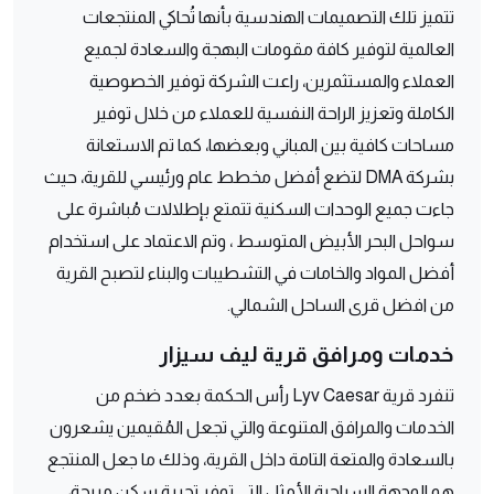
تتميز تلك التصميمات الهندسية بأنها تُحاكي المنتجعات
العالمية لتوفير كافة مقومات البهجة والسعادة لجميع
العملاء والمستثمرين، راعت الشركة توفير الخصوصية
الكاملة وتعزيز الراحة النفسية للعملاء من خلال توفير
مساحات كافية بين المباني وبعضها، كما تم الاستعانة
بشركة DMA لتضع أفضل مخطط عام ورئيسي للقرية، حيث
جاءت جميع الوحدات السكنية تتمتع بإطلالات مُباشرة على
سواحل البحر الأبيض المتوسط ، وتم الاعتماد على استخدام
أفضل المواد والخامات في التشطيبات والبناء لتصبح القرية
من افضل قرى الساحل الشمالي.
خدمات ومرافق قرية ليف سيزار
تنفرد قرية Lyv Caesar رأس الحكمة بعدد ضخم من
الخدمات والمرافق المتنوعة والتي تجعل المُقيمين يشعرون
بالسعادة والمتعة التامة داخل القرية، وذلك ما جعل المنتجع
هو الوجهة السياحية الأمثل التي توفر تجربة سكن مريحة،