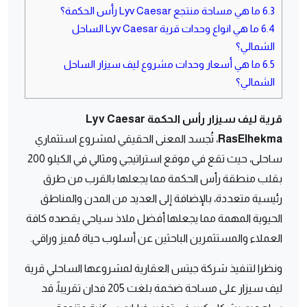
6.3
ما هي مساحة منتجع Lyv Caesar رأس الحكمة؟
6.4
ما هي انواع وحدات قرية Lyv Caesar الساحل
الشمالي؟
6.5
ما هي أسعار وحدات مشروع ليف سيزار الساحل
الشمالي؟
قرية ليف سيزار رأس الحكمة Lyv Caesar
RasElhekma
، تُجسد المعنى الحقيقي لمشروع استثماري
ساحلى، حيث تقع في موقع استراتيجي ومثالي في الكيلو 200
بقلب منطقة رأس الحكمة مما يجعلها بالقرب من طرق
رئيسية متعددة، بالإضافة إلى العديد من المدن والمناطق
الحيوية المهمة مما يجعلها أفضل ملاذ سياحي يقصده كافة
العملاء والمستثمرين الباحثين عن أسلوب حياة مُميز وراقي.
ونظرا لتنفيذ شركة جيتس العقارية لمشروعها الساحلي قرية
ليف سيزار على مساحة ضخمة بلغت 205 فدان تقريباً، قد