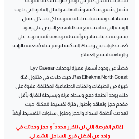
ساهمت بشكل كبير في توفير خيارات سكنية متنوعة
تشمل شقق سكنية، وشاليهات، والفلل الفاخرة التي جاءت
بمساحات وتقسيمات داخلية متنوعة لكي يجد كل عميل
الوحدة التي تتناسب مع متطلباته، مع الحرص على وجود
مجموعة خدمات فاخرة وأنشطة ترفيهية مُميزة توجد على
بُعد خطوات من وحدتك السكنية لتوفير حياة مُفعمة بالراحة
والرفاهية لجميع العملاء.
فضلاً عن وجود أسعار مميزة لوحدات Lyv Caesar
RasElhekma North Coast، حيث جاءت في متناول فئة
كبيرة من الطبقات والفئات الاجتماعية المختلفة، علاوة على
ذلك يوجد أنظمة دفع وسداد مرنة وبسيطة للغاية بأقل
مقدم حجز وتعاقد وأطول فترة تقسيط مُمكنة، حيث
تعددت أنظمة السداد والحجز وطول سنوات التقسيط أيضاً.
اغتنم الفرصة التي لن تتكرر مجدداً واحجز وحدتك في
واحد من أفضل قرى الساحل الشمالي.