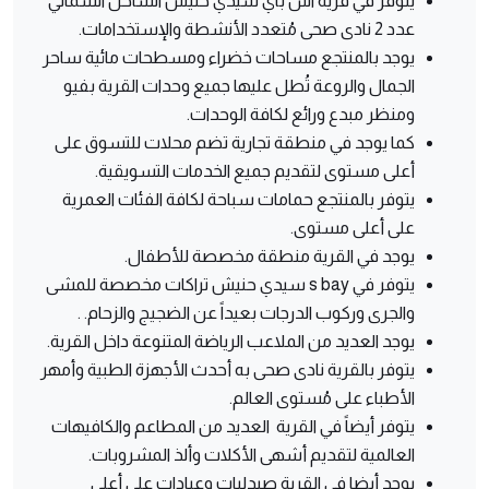
يتوفر في قرية اس باي سيدي حنيش الساحل الشمالي
عدد 2 نادى صحى مُتعدد الأنشطة والإستخدامات.
يوجد بالمنتجع مساحات خضراء ومسطحات مائية ساحر
الجمال والروعة تُطل عليها جميع وحدات القرية بفيو
ومنظر مبدع ورائع لكافة الوحدات.
كما يوجد في منطقة تجارية تضم محلات للتسوق على
أعلى مستوى لتقديم جميع الخدمات التسويقية.
يتوفر بالمنتجع حمامات سباحة لكافة الفئات العمرية
على أعلى مستوى.
يوجد في القرية منطقة مخصصة للأطفال.
يتوفر في s bay سيدي حنيش تراكات مخصصة للمشى
والجرى وركوب الدرجات بعيداً عن الضجيج والزحام. .
يوجد العديد من الملاعب الرياضة المتنوعة داخل القرية.
يتوفر بالقرية نادى صحى به أحدث الأجهزة الطبية وأمهر
الأطباء على مُستوى العالم.
يتوفر أيضاً في القرية العديد من المطاعم والكافيهات
العالمية لتقديم أشهى الأكلات وألذ المشروبات.
يوجد أيضا في القرية صيدليات وعيادات على أعلى