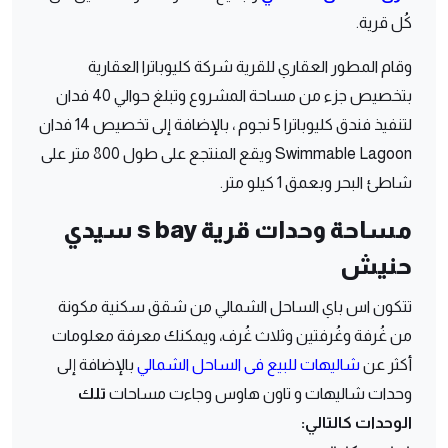
كُل قرية.
وقام المطور العقاري للقرية شركة كليوباترا العقارية
بتخصيص جزء من مساحة المشروع وتبلغ حوالي 40 فدان
لتنفيذ فندق كليوباترا 5 نجوم ، بالإضافة إلى تخصيص 14 فدان
Swimmable Lagoon ويقع المنتجع على طول 800 متر على
شاطئ البحر وبعمق 1 كيلو متر.
مساحة وحدات قرية s bay سيدي
حنيش
تتكون اس باي الساحل الشمالي من شقق سكنية مكونة
من غُرفة وغُرفتين وثلاث غُرف، ويمكنك معرفة معلومات
أكثر عن
شاليهات للبيع فى الساحل الشمالي
بالإضافة إلى
وحدات شاليهات و تاون هاوس وجاءت مساحات
تلك
الوحدات كالتالي: