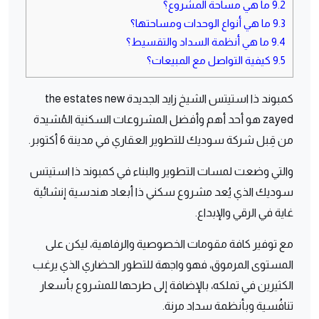
9.2
ما هي مساحة المشروع؟
9.3
ما هي أنواع الوحدات ومساحتها؟
9.4
ما هي أنظمة السداد والتقسيط؟
9.5
كيفية التواصل مع المبيعات؟
كمبوند ذا استيتس الشيخ زايد الجديدة the estates new
zayed هو أحد أهم وأفضل المشروعات السكنية المُشيدة
من قِبل شركة سوديك للتطوير العقاري في مدينة 6 أكتوبر.
والتي وضعت لمسات التطوير والبناء في كمبوند ذا استيتس
سوديك الذي يُعد مشروع سكني ذا أبعاد هندسية إنشائية
غاية في الرقي والإبداع.
مع توفير كافة مقومات الخصوصية والرفاهية، ليكن على
المستوى المرموق، فهو واجهة للتطور الحضاري الذي يرغب
الكثيرين في تملكه، بالإضافة إلى طرحها للمشروع بأسعار
تنافُسية وبأنظمة سداد مرنة.