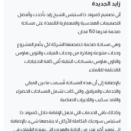
زايد الجديدة
آتي تصميم كمبوند ذا استيتس الشيخ زايد بأحدث وأفضل
التصميمات الهندسية والمعمارية المُنفذة على مساحة
ضخمة قدرها 150 فدان.
وهي مساحة ضخمة خصصتها الشركة لكي يضُم المشروع
وحدات متنوعة وفاخرة من وحدات الفيلات والتوين هاوس
والتاون هاوس بمساحات مُتباينة تُلبي كافة الاحتياجات
المُختلفة للعُملاء.
بالإضافة إلى أن هذه المساحة قُسمت ما بين المباني
والخدمات والمرافق، والتي كانت تشمل المساحات الخضراء
واللاند سكيب والبُحيرات الصناعية.
وكذلك باقي الخدمات التي تجعل الإقامة داخل كمبوند ذا
استيتس سوديك مُتكاملة الأركان لا ينقصها شيء، بالإضافة
إلى توفير أكبر قدر من الراحة والهدوء التي يفتده العُملاء في