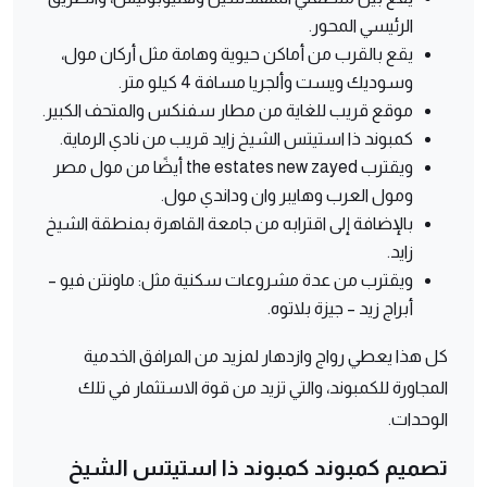
الرئيسي المحور.
يقع بالقرب من أماكن حيوية وهامة مثل أركان مول،
وسوديك ويست وألجريا مسافة 4 كيلو متر.
موقع قريب للغاية من مطار سفنكس والمتحف الكبير.
كمبوند ذا استيتس الشيخ زايد قريب من نادي الرماية.
ويقترب the estates new zayed أيضًا من مول مصر
ومول العرب وهايبر وان وداندي مول.
بالإضافة إلى اقترابه من جامعة القاهرة بمنطقة الشيخ
زايد.
ويقترب من عدة مشروعات سكنية مثل: ماونتن فيو –
أبراج زيد – جيزة بلاتوه.
كل هذا يعطي رواج وازدهار لمزيد من المرافق الخدمية
المجاورة للكمبوند، والتي تزيد من قوة الاستثمار في تلك
الوحدات.
تصميم كمبوند كمبوند ذا استيتس الشيخ