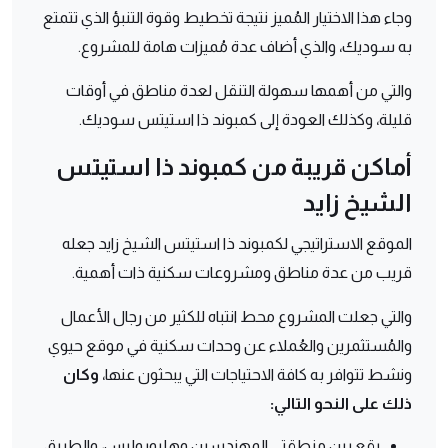
وجاء هذا الاختيار المُميز نتيجة تخطيط وقوة التنبؤ الذي تتمتع
به سوديك، والذي أضاف عدة مُميزات هامة للمشروع.
والتي من أهمها سهولة التنقل لعدة مناطق في أوقات
قليلة، وكذلك العودة إلى كمبوند ذا استيتس سوديك.
أماكن قريبة من كمبوند ذا استيتس
الشيخ زايد
الموقع الاستراتيجي لكمبوند ذا استيتس الشيخ زايد جعله
قريب من عدة مناطق ومشروعات سكنية ذات أهمية.
والتي جعلت المشروع محط انتباه للكثير من رجال الأعمال
والمُستثمرين والعُملاء عن وحدات سكنية في موقع حيوي
ونشط تتوافر به كافة الاحتياجات التي يبحثون عنها،
وكان
ذلك على النحو التالي:
يقع بين منطقتي المهندسين وهليوبوليس، والطريق