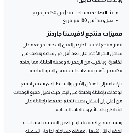
ووحدات مُختلفة
ما بين:
شاليهات:
بمساحات تبدأ من 150 متر مربع.
فلل:
تبدأ من 180 متر مربع.
مميزات منتجع لافيستا جاردنز
يتميز منتجع لافيستا جاردنز العين السخنة بموقعه على
ساحل البحر الأحمر على بعد أقل من ساعة ونصف من
القاهرة، وبالقرب من الزعفرانة ومدينة الجلالة،
مما يمنحه
مكانة من أهم منتجعات السخنة في الفترة القادمة.
بالإضافة إلى الهيكل الأنيق والبسيط الذي يسمح لجميع
الوحدات بإطلالة واضحة على البحر حيث تميل جميع الوحدات
من أعلى إلى أسفل بحيث تتمتع جميعها بإطلالة على
الشاطئ والحدائق وحمامات السباحة.
ويتميز منتجع لافيستا جاردنز العين السخنة بالمساحات
الخضراء التي تشغل معظم مساحته،
لذا فإن تسميته