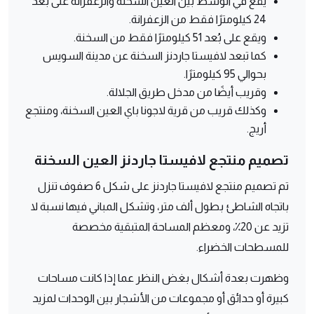
يقع في الوسط بين العين السخنة والزعفرانة على بعُد
24 كيلومترًا فقط من الزعفرانة.
ويقع على بُعد 51 كيلومترًا فقط من السخنة.
كما تبعد لافيستا جاردنز السخنة عن مدينة السويس
بحوالي 95 كيلومترًا.
وقريب أيضًا من مدخل طريق الجلالة.
وكذلك قريب من قرية لاجونا باي العين السخنة، ومنتجع
أريج.
تصميم منتجع لافيستا جاردنز العين السخنة
تم تصميم منتجع لافيستا جاردنز على شكل 6 صفوف تنزل
باتجاه الشاطئ بطول ألف متر، وتشكل المباني فيها نسبة لا
تزيد عن 20٪، ومعظم المساحة المتبقية مخصصة
للمسطحات الخضراء.
وظهرت بعدة أشكال بغض النظر عما إذا كانت مساحات
كبيرة أو حدائق أو مجموعات من الأشجار بين الوحدات لمزيد