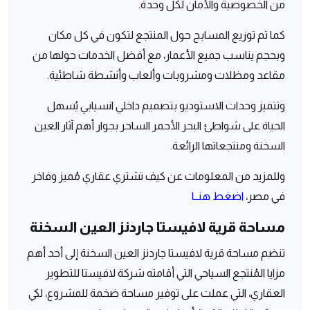
من الخصوصية والأمان لكل وحدة.
كما تم توزيع المسابح حول المنتجع لتكون في كل مكان
وبحجم يناسب جميع الأعمار، مع أفضل الخدمات حولها من
مقاعد ومظلات ومشروبات وألعاب وأنشطة شاطئية.
وتتميز وحدات الاستوديو بتصميم داخلي انسيابي يُسهل
الحياة على شواطئ البحر الأحمر الساحر بجوار أهم آثار العين
السخنة ومنتجعاتها الرائعة.
وللمزيد من المعلومات عن كيف تشتري عقاري مُميز وفاخر
في مصر،
اضغط هنــا
مساحة قرية لافيستا جاردنز العين السخنة
تنضم مساحة قرية لافيستا جاردنز العين السخنة إلى أحد أهم
مزايا المُنتجع السياحي التي أقامته شركة لافيستا للتطوير
العقاري، التي عملت على توفير مساحة ضخمة للمشروع، لكي