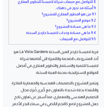
8
للتواصل مع مبيعات شركة لافيستا للتطوير العقاري
9
أسئلة قد تدور في ذهنك…
9.1
من هو المطور العقاري للمشروع؟
9.2
موقع المشروع؟
9.3
ما هي مساحة المشروع؟
9.4
ما هي مساحة وحدات لافيستا جاردنز السخنة
9.5
للتواصل مع المبيعات
قرية لافيستا جاردنز العين السخنة La Vista Gardens هو
أحد المشروعات الضخمة والمُميزة التي أقامتها شركة
لافيستا للتنمية والاستثمار والتطوير العقاري في أفضل
المواقع الاستراتيجية بمدينة العينة السخنة.
ويتميز المشروع بالتصميمات الهندسية والمعمارية الفاخرة
والمُنفذة بدقة شديدة بالتعاون مع كُبرى خُبراء مجال
التصميم الهندسي والمعماري، مما أسفر عن تعاون ناجح
جعل المشروع لامع كالنجم المُضيء في سماء البحر الأحمر.