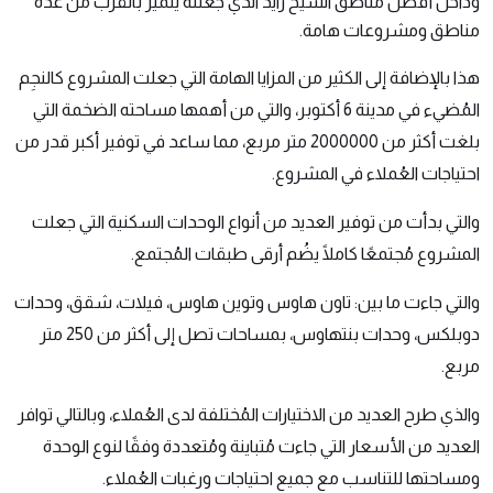
وداخل أفضل مناطق الشيخ زايد الذي جعلته يتميز بالقرب من عدة
مناطق ومشروعات هامة.
هذا بالإضافة إلى الكثير من المزايا الهامة التي جعلت المشروع كالنجِم
المُضيء في مدينة 6 أكتوبر، والتي من أهمها مساحته الضخمة التي
بلغت أكثر من 2000000 متر مربع، مما ساعد في توفير أكبر قدر من
احتياجات العُملاء في المشروع.
والتي بدأت من توفير العديد من أنواع الوحدات السكنية التي جعلت
المشروع مُجتمعًا كاملًا يضُم أرقى طبقات المُجتمع.
والتي جاءت ما بين: تاون هاوس وتوين هاوس، فيلات، شقق، وحدات
دوبلكس، وحدات بنتهاوس، بمساحات تصل إلى أكثر من 250 متر
مربع.
والذي طرح العديد من الاختيارات المُختلفة لدى العُملاء، وبالتالي توافر
العديد من الأسعار التي جاءت مُتباينة ومُتعددة وفقًا لنوع الوحدة
ومساحتها للتناسب مع جميع احتياجات ورغبات العُملاء.