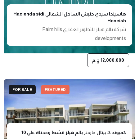
هاسيندا سيدي حنيش الساحل الشمالي Hacienda sidi
Heneish
شركة بالم هيلز للتطوير العقاري Palm hills
developments
12,000,000 ج.م
FOR SALE
FEATURED
كمبوند كابيتال جاردنز بالم هيلز قسّط وحدتك علي 10