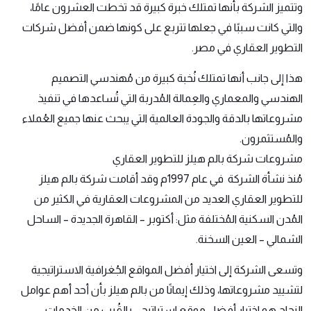
وتتميز الشركة بأنها تمتلك خبرة كبيرة قد تخطت العشرون عامًا،
والتي كانت سببًا في جعلها تتربع على كونها ضمن أفضل شركات
التطوير العقاري في مصر.
هذا إلى جانب أنها تمتلك نُخبة كبيرة من مُهندسي التصميم
الهندسي والمعماري والعِمالة المُدربة التي تُساعدها في تنفيذ
مشروعاتها بالدقة والجودة العالمية التي يبحث عنها جميع العُملاء
والمُستثمرون.
مشروعات شركة بالم هيلز للتطوير العقاري
مُنذ نشأة الشركة في عام 1997م وقد أقامت شركة بالم هيلز
للتطوير العقاري العديد من المشروعات العقارية في الكثير من
المُدن السكنية المُختلفة مثل: أكتوبر – القاهرة الجديدة – الساحل
الشمالي – العين السخنة.
وتسعى الشركة إلى اختيار أفضل المواقع الجُغرافية الاستراتيجية
لتشييد مشروعاتها، وذلك إيمانًا من بالم هيلز بأن أحد أهم عوامل
النجاح هو اختيار أفضل موقع استراتيجي بالقُرب من الخدمات