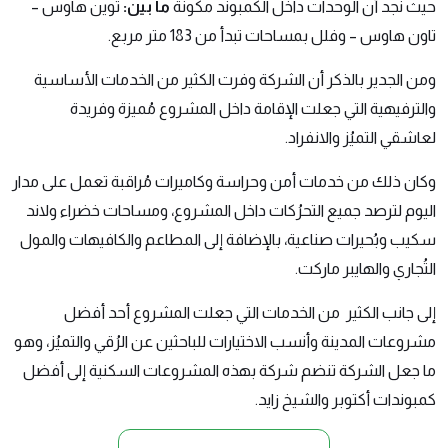
حيث نجد أن الوحدات داخل الكمبوند مكونة
ما بين:
توين هاوس –
تاون هاوس – وفلل بمساحات تبدأ من 183 متر مربع.
ومن الجدير بالذكر أن الشركة وفرت الكثير من الخدمات الأساسية
والترفيهية التي جعلت الإقامة داخل المشروع مُميزة وفريدة
لعاشقي التميُز والانفراد.
وكان ذلك من خدمات أمن وحراسة وكاميرات مُراقبة تعمل على مدار
اليوم لترصد جميع التحرُكات داخل المشروع، ومساحات خضراء ولاند
سكيب وبُحيرات صناعية، بالإضافة إلى المطاعم والكافيهات والمول
التُجاري والهايبر ماركت.
إلى جانب الكثير من الخدمات التي جعلت المشروع أحد أفضل
مشروعات المدينة وأنسب الاختيارات للباحثين عن الرُقي والتميُز، وهو
ما جعل الشركة تنضم شركة بهذه المشروعات السكنية إلى
أفضل
كمبوندات أكتوبر والشيخ زايد
.