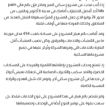
إذا كُنت تبحث عن مشروع سكني مُميز وفاخر فإن
بالم فالي palm
hills
أحد أفضل الاختيارات أمامك في مدينة 6 أكتوبر وبالقرب من
محور 26 يوليو الذي جعل المشروع مُميزًا بسهولة التنقل للعديد من
المناطق، وكذلك العودة منها في أوقات قليلة.
وقد أقامت بالم هيلز المشروع على مساحة بلغت 494 فدان موزعة
ما بين المُنشآت والخدمات والمرافق، وكان نصيب المنشآت أقل
مُقارنة بالخدمات التي وفرتها الشركة وتُركز عليها في جميع
مشروعاتها السكنية.
إذ تتمتع وحدات المشروع بإطلالتها المُميزة والفريدة على المساحات
الخضراء واللاند سكيب والبُحيرات الصناعية التي تجعلك تعيش أجواءً
لن تجدها في أي مشروع سكني آخر، وتوفر لك سُبل الهدوء والراحة
النفسية الكاملة.
ولم تقتصر بالم هيلز في هذا المشروع على تنوع الخدمات فقط، بل
سعت بقوة على توفير التنوع أيضًا في الوحدات وتصميماتها