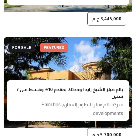
3,445,000 ج.م
FOR SALE
FEATURED
بالم هيلز الشيخ زايد | وحدتك بمقدم 10% وقسط على 7
سنين
شركة بالم هيلز للتطوير العقاري Palm hills
developments
5,700,000 ج.م