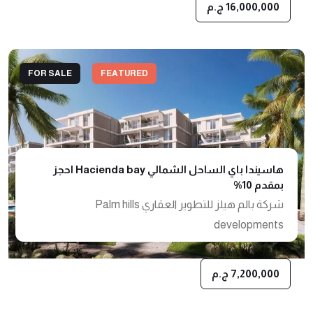
16,000,000 ج.م
FOR SALE
FEATURED
هاسيندا باي الساحل الشمالي Hacienda bay احجز
بمقدم 10%
شركة بالم هيلز للتطوير العقاري Palm hills
developments
7,200,000 ج.م