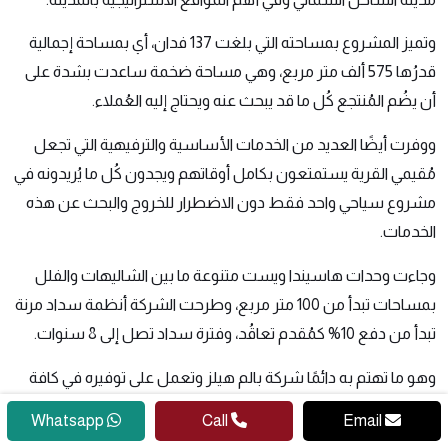
وتميز المشروع بمساحته التي بلغت 137 فدان، أي بمساحة إجمالية
قدرُها 575 ألف متر مربع، وهي مساحة ضخمة ساعدت بشدة على
أن يضُم المُنتجع كُل ما قد يبحث عنه ويحتاج إليه العُملاء.
ووفرت أيضًا العديد من الخدمات الأساسية والترفيهية التي تجعل
مُقيمي القرية يستمتعون بكامل أوقاتهم ويجدون كُل ما يُريدونه في
مشروع سياحي واحد فقط دون الاضطرار للخروج والبحث عن هذه
الخدمات.
وجاءت وحدات هاسيندا ويست متنوعة ما بين الشاليهات والفلل
بمساحات تبدأ من 100 متر مربع، وطرحت الشركة أنظمة سداد مرنة
تبدأ من دفع 10% كمُقدم تعاقُد، وفترة سداد تصل إلى 8 سنوات.
وهو ما تهتم به دائمًا شركة بالم هيلز وتعمل على توفيره في كافة
مشروعاتها لتُمكن العُملاء من إمكانية شراء وحدات سكنية داخل
Whatsapp
Call
Email
مشروعاتها.