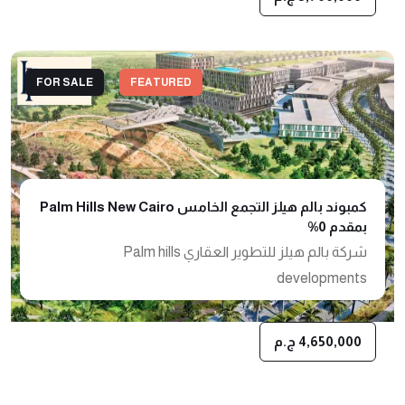
FOR SALE
FEATURED
كمبوند بالم هيلز التجمع الخامس Palm Hills New Cairo
بمقدم 0%
شركة بالم هيلز للتطوير العقاري Palm hills
developments
4,650,000 ج.م