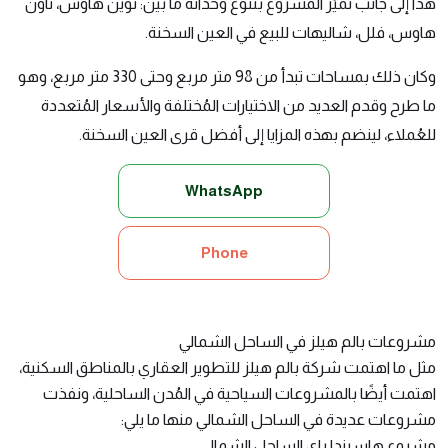
هذا إلى جانب تميُز المشروع بتنوع وحداته ما بين: توين هاوس، تاون
هاوس، فلل، شاليهات للبيع في العين السخنة.
وكان ذلك بمساحات تبدأ من 98 متر مربع وحتى 330 متر مربع، وهو
ما طرح وقدم العديد من الاختيارات المُختلفة والأسعار المُتعددة
للعُملاء، لينضم بهذه المزايا إلى
أفضل قرى العين السخنة
.
WhatsApp
Phone
مشروعات بالم هيلز في الساحل الشمالي
مثل ما اهتمت شركة بالم هيلز للتطوير العقاري بالمناطق السكنية،
اهتمت أيضًا بالمشروعات السياحية في المُدن الساحلية، ونفذت
مشروعات عديدة في الساحل الشمالي منها ما يلي:
مشروع هاسيندا باي الساحل الشمالي