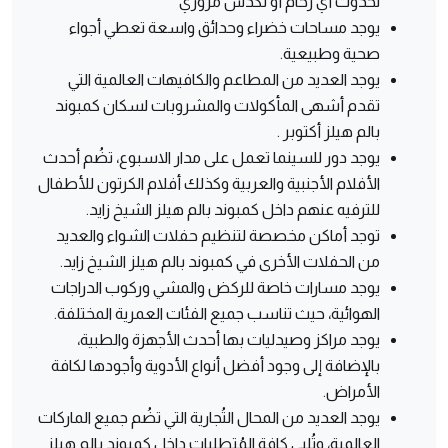
لحدوث أي زحام أو تكدُس مروري
يوجد مساحات خضراء وحدائق واسعة تعطي أجواء
صحية وطبيعية.
يوجد العديد من المطاعم والكافيهات العالمية التي
تقدم أشهى المأكولات والمشروبات لسكان كمبوند
بالم هيلز أكتوبر .
يوجد دور للسينما تعمل على مدار الاسبوع، تضُم أحدث
الأفلام الأجنبية والعربية وكذلك أفلام الكرتون للأطفال
للترفيه عنهم داخل كمبوند بالم هيلز الشيخ زايد.
توجد أماكن مخصصة لتنظيم حفلات الشواء والعديد
من الحفلات الأخرى في كمبوند بالم هيلز الشيخ زايد.
يوجد مسارات خاصة للركض والمشي وركوب الدراجات
الهوائية، حيث تناسب جميع الفئات العمرية المختلفة.
يوجد مراكز وصيدليات بها أحدث الأجهزة والطبية،
بالإضافة إلى وجود أفضل أنواع الأدوية وأجودها لكافة
الأمراض.
يوجد العديد من المحال التُجارية التي تضُم جميع الماركات
العالمية، وتُلبي كافة المُتطلبات داخل كمبوند بالم هيلز