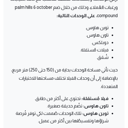
ورغبات العُملاء، وذلك من خلال ضم palm hills 6 october
compound،
على الوحدات التالية:
توين هاوس.
تاون هاوس.
دوبلكس.
فيلات مُستقلة.
شُقق.
حيث تأتي مساحة الوحدات بداية من (150 حتى 250) متر مربع،
بالإضافة إلى أن وحدات الفيلا تختلف مساحتها للاختيارات
المتعددة.
فيلا مُستقلة:
تحتوي على أكثر من طابق.
تاون هاوس:
تضُم حديقة صغيرة.
توين هاوس:
تلك الوحدات صُممت لكي توفر فُرصة
شراؤها وتقسيطُها بين أكثر من عميل.