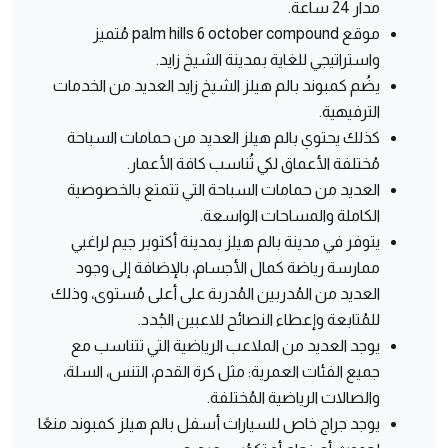
مدار 24 ساعة.
موقع palm hills 6 october compound مُتميز
واستراتيجي للغاية بمدينة الشيخ زايد.
يضُم كمبوند بالم هيلز الشيخ زايد العديد من الخدمات
الترفيهية.
كذلك يحتوي بالم هيلز العديد من حمامات السباحة
مُختلفة الأعماق لكي تُناسب كافة الأعمار.
العديد من حمامات السباحة التي تتمتع بالخصوصية
الكاملة والمساحات الواسعة.
يتوفر في مدينة بالم هيلز بمدينة أكتوبر جيم لراغبي
ممارسة رياضة كمال الأجسام، بالإضافة إلى وجود
العديد من المُدربين المُدربة على أعلى مُستوى، وذلك
للمُتابعة وإعطاء النصائح للاعبين الجُدد.
يوجد العديد من الملاعب الرياضية التي تتناسب مع
جميع الفئات العمرية: مثل كرة القدم، التنس، السلة،
والصالات الرياضية المُختلفة.
يوجد جراج خاص للسيارات أسفل بالم هيلز كمبوند منعًا