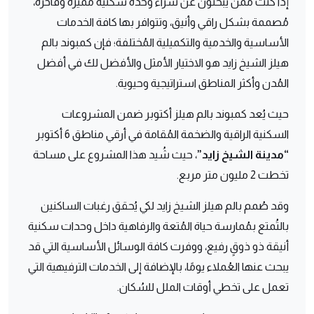
إذا كنت ممن يبحثون عن شراء وحدة سكنية مُميزة وفاخرة،
مُصممة بشكل راقي وأنيق، وتتوافر بها كافة الخدمات
الأساسية والخدمية والتكميلية المُختلفة؛ فإن كمبوند بالم
هيلز الشيخ زايد هو الاختيار الأمثل والأفضل لك في أفضل
المُدن وأكثر المناطق استراتيجية وحيوية.
حيث يُعد كمبوند بالم هيلز أكتوبر ضمن المشروعات
السكنية الراقية والضخمة المُقامة في أرقي مناطق 6 أكتوبر
“مدينة الشيخ زايد”
، حيث شُيد هذا المشروع على مساحة
تخطت 2 مليون متر مربع.
وقد صُمم بالم هيلز الشيخ زايد لكي يُحقق رغبات الساكنين
بالتُمتع بمُمارسة حياة المُتعة والرفاهية داخل وحدات سكنية
أنيقة ذو ذوقٍ رفيع، ووفرت كافة الوسائل الأساسية التي قد
يبحث عنها العُملاء يومًا، بالإضافة إلى الخدمات الترفيهية التي
تعمل على تخطي أوقات الملل للسُكان.