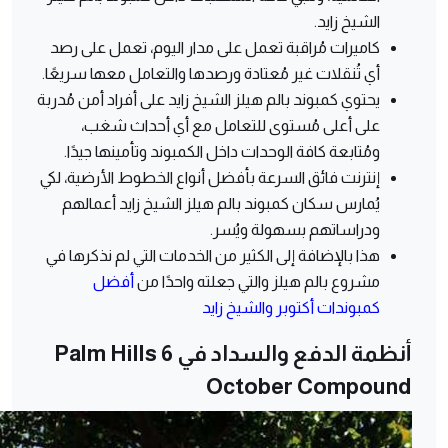
الشيخ زايد.
كاميرات مُراقبة تعمل على مدار اليوم، تعمل على رصد
أي تُنقلات غير مُعتادة ورصدها والتعامل معها سريعًا.
يحتوي كمبوند بالم هيلز الشيخ زايد على أفراد أمن مُدربة
على أعلى مُستوى للتعامل مع أي أحداث شغب،
ومُتابعة كافة الوحدات داخل الكمبوند وتأمينها جيدًا.
إنترنت فائق السرعة بأفضل أنواع الخطوط الأرضية، لكي
يُمارس سكان كمبوند بالم هيلز الشيخ زايد أعمالهم
ودراساتهم بسهولة ويُسر.
هذا بالإضافة إلى الكثير من الخدمات التي لم نذكرها في
مشروع بالم هيلز والتي جعلته واحدًا من
أفضل
كمبوندات أكتوبر والشيخ زايد
أنظمة الدفع والسداد في Palm Hills 6
October Compound