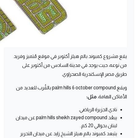
يقع مشروع كمبوند بالم هيلز أكتوبر في موقع مُتميز وفريد
من نوعه، حيث يوجد في مدينة السادس من أكتوبر على
طريق مصر الإسكندرية الصحراوي.
ويقع palm hills 6 october compound بالقُرب للعديد من
الأماكن الهامة،
مثل:
نادي الجزيرة الرياضي.
يبعُد palm hills sheikh zayed compound عن ميدان
لبنان بحوالي 20 كم.
يتبعد كمبوند بالم هيلز الشيخ زايد عن ميدان التحرير