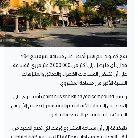
يقع كمبوند بالم هيلز أكتوبر على مساحة كبيرة تبلغ 494
فدان، أي ما يصل إلى أكثر من 2.000.000 متر مربع. مُقسمة
على أن تشغل المساحات الخضراء والحدائق والمتنزهات
النسبة الأكبر من مساحة المشروع.
ويتميز palm hills sheikh zayed compound بأنه يحتوي على
العديد من الخدمات الأساسية والترفيهية والتصميم الأوروبي
الحديث، بجانب المناظر الطبيعية الساحرة.
بالإضافة إلى أن مساحة المشروع وُزعت لكي تضُم العديد من
أرقي الوحدات، وبمساحات مُختلفة تتناسب مع كافة احتياجات