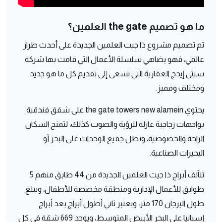
ما هو تصميم the gate العلمين؟
تم تصميم مشروع ذا جيت العلمين الجديدة على أحدث طراز
عالمي، فهو يضاهي سلسلة الأعمال التي قامت بها شركة
سيتي إيدج العقارية التي تسعى إلى تقديم كل ما هو جديد
ومختلف ومميز.
يحتوي the gate towers new alamein على شقق فندقية
بواجهات زجاجية عازلة للرؤية والصوت كذلك، لتمنح السكان
الراحة والخصوصية، وتطل جميع الوحدات على البحر أو
البحيرات الصناعية.
تتآلف أبراج ذا جيت العلمين الجديدة من 44 طابق منهم 5
طوابق للأعمال الإدارية ومنطقة مخصصة للأطفال، ويبلغ
طول البرجان 170 متر، ويعتبر ثاني أطول أبراج بعد أبراج
إسبانيا على البحر الأبيض المتوسط، ويوجد 669 شقة في كل