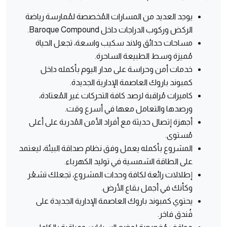
يوجد العديد من المسارات المُخصصة لمُمارسة رياضة
الركض وركوب الدراجات داخل Baroque Compound.
مساحات حدائق ولاند سكيب واسعة، تجعل الحياة
مُميزة وسط الطبيعة الساحرة.
خدمات أمن وحراسة على مدار اليوم بأكمله داخل
كمبوند باروك العاصمة الإدارية الجديدة.
كاميرات مُراقبة لرصد كافة التحركات غير المُعتادة،
ورصدها والتعامل معها في أسرع وقت.
أجهزة إتصال حديثة مع أفراد الأمن المُدربة على أعلى
مُستوى.
المشروع بأكمله يعمل وفق نظام صداقة البيئة، ليعتمد
على الطاقة الشمسية في توليد الكهرباء.
إطلالات رائعة لكافة وحدات المشروع، تجعلك تشعُر
وكأنك في أجمل بقاع الأرض.
يحتوي كمبوند باروك العاصمة الإدارية الجديدة على
فُندق فاخر.