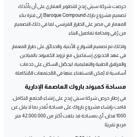
حرصت شركة سيتي إيدج للتطوير العقاري على أن يأخُذك
تصميم مشروع بارك Baroque Compound إلى فترة بناء
المعمار في مصر على الطراز الفرنسي، لما في ذلك التصميم
من رُقي وفخامة تفاصيل البناء.
ولذلك تم تصميم الشوارع، الأبنية، والحدائق على طراز المعمار
في عهد الخديوي إسماعيل، مع تزويد الكمبوند بالميادين
والمرافق الطبية والتعليمية، ليحصُل السكان على خدمات
أساسية لا يُمكن الاستغناء عنها في المُجتمعات المُتكاملة.
مساحة كمبوند باروك العاصمة الإدارية
في إطار حرص شركة سيتي إيدج على إنشاء مُجتمع مُتكامل،
قامت بإنشاء مشروع باروك على مساحة تُقدر بما لا يقل عن
1000 فدان، أي بمساحة قد بلغت أكثر من 42.000.000 متر
مربع تقريبًا.