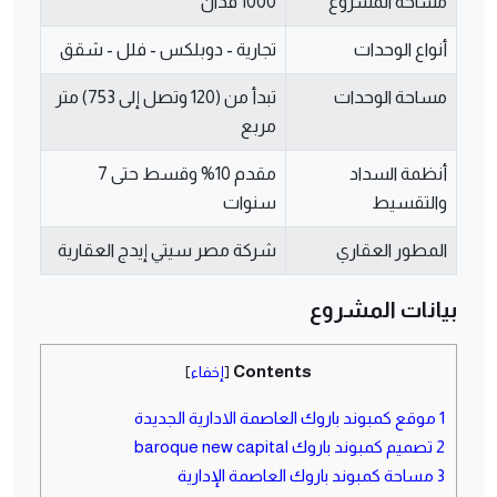
مساحة المشروع
1000 فدان
أنواع الوحدات
تجارية - دوبلكس - فلل - شقق
مساحة الوحدات
تبدأ من (120 وتصل إلى 753) متر
مربع
أنظمة السداد
مقدم 10% وقسط حتى 7
والتقسيط
سنوات
المطور العقاري
شركة مصر سيتي إيدج العقارية
بيانات المشروع
Contents
[
إخفاء
]
1
موقع كمبوند باروك العاصمة الادارية الجديدة
2
تصميم كمبوند باروك baroque new capital
3
مساحة كمبوند باروك العاصمة الإدارية