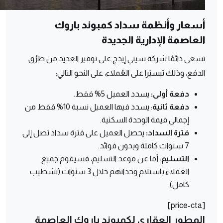
أسعار وأنظمة سداد كمبوند باروك
العاصمة الإدارية الجديدة
تسعى دائمًا شركة سيتي إيدج على توفير العديد من طرُق
الدفع، وذلك تيسيًرا على العُملاء، على النحو التالي:
دفعة أولى:
يسدد العميل 5% فقط.
دفعة ثانية
: يسدد فيها العميل نسبة 10% فقط من
إجمالي قيمة الوحدة السكنية.
فترة السداد:
يحصل العميل على فترة سداد تصل إلى
7 سنوات كاملة وبدون فوائد.
التسليم
: أما عن موعد التسليم، فسيقوم جميع
العملاء باستلام وحداتهم خلال 3 سنوات (تشطيب
كامل).
[price-cta]
المطور العقاري لكمبوند باروك العاصمة