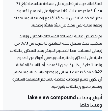
المتكاملة، حيث تم تطويره على مساحة شاسعة تبلغ
77
فدانًا
. كما حرصت الشركة المطورة على تصميم الكمبوند
بطريقة ذكية تعكس انسجامًا تامًا مع الطبيعة، مما يجعله
وجهة مثالية لمن يبحث عن بيئة هادئة وصحية.
تم تخصيص غالبية المساحة للمساحات الخضراء واللاند
سكيب، حيث تشغل هذه المناطق ما يقرب من
73%
من
إجمالي المساحة. هذا التصميم المبتكر يمنح السكان إطلالات
خلابة على الحدائق والمتنزهات ويضفي أجواءً من الهدوء
والاسترخاء في كل ركن من الكمبوند. أما النسبة المتبقية
22% فقد خُصصت للمباني
والوحدات السكنية، مما يضمن
أن تكون جميع الوحدات محاطة بالمناظر الطبيعية الساحرة
وتتمتع بـ فيو وإطلالات بانورامية.
أنواع وحدات lake view compound
ومساحتها