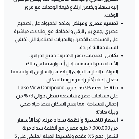
إليه سهلًا ويضمن ارتفاع قيمة الوحدات مع مرور
الوقت.
تصميم عصري ومبتكر:
يعتمد الكمبوند على تصميم
عصري يجمع بين الرقي والفخامة، مع إطلالات مباشرة
على المساحات الخضراء والبحيرات الصناعية التي تضفي
لمسة جمالية فريدة.
تكامل الخدمات:
يوفر الكمبوند جميع المرافق
الأساسية والترفيهية داخل أسواره، بما في ذلك
المولات التجارية، النوادي الرياضية، والمدارس الدولية، مما
يجعل الحياة أكثر راحة ومرونة للسكان.
بيئة طبيعية خلابة:
يحتوي Lake View Compound
على مساحات خضراء شاسعة تغطي حوالي 73% من
إجمالي المساحة ، مما يمنح السكان نمط حياة صحي
وبيئة هادئة.
أسعار تنافسية وأنظمة سداد مرنة:
تبدأ الأسعار
من 7,000,000 جنيه مصري مع أنظمة سداد مرنة
تشمل دفع 5% مقدم وتقسيط المبلغ المتبقي على 5