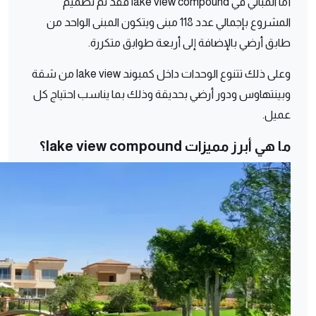
أما المباني في lake view compound فقد تم تصميم
المشروع بإجمالي عدد 118 مبنى ويتكون المبنى الواحد من
طابق أرضي بالإضافة إلى أربعة طوابق متكررة.
وعلى ذلك تتنوع الوحدات داخل كمبوند lake view من شقة
وبينتهاوس ودور أرضي بحديقة وذلك بما يناسب احتياج كل
عميل.
ما هي أبرز مميزات lake view compound؟