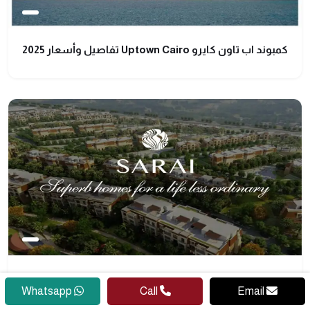
كمبوند اب تاون كايرو Uptown Cairo تفاصيل وأسعار 2025
كمبوند سراي القاهرة الجديدة sarai new cairo قسط حتى
Whatsapp
Call
Email
8 سنوات