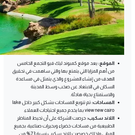
الموقع
:
يعد موقع كمبوند ليك فيو التجمع الخامس
من أهم المزايا التي يتمتع بها والتي ساهمت في تحقيق
الهدف من إنشاء المشروع والذي يتمثل في مساعدة
السكان في الابتعاد عن صخب وسط المدينة
والاستمتاع بحياة هادئة.
المساحات
:
تم تنويع المساحات بشكل كبير داخل
lake
view new cairo بما يخدم جميع احتياجات العملاء.
اللاند سكيب
:
حرصت الشركة على أن تحيط المناظر
الطبيعية من مساحات خضراء وبحيرات صناعية، بجميع
المباني ولذلك خصصت للاند سكيب نسبة 73% من