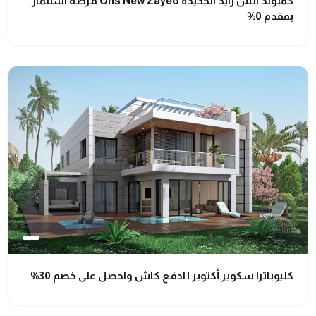
كمبوند انس زايد الجديدة Ons New Zayed فرصة استثمار
بمقدم 0%
كليوباترا سكوير أكتوبر | ادفع كاش واحصل على خصم 30%