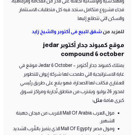
والهندسية والإنشائية لجعله على قدر من الفخامة والرفاهية،
فجاء مشروع متكامل ستجد فيه كل متطلبات الاستثمار
والسكن التي تتطلع إليها.
للمزيد من
شقق للبيع فى أكتوبر والشيخ زايد
موقع كمبوند جدار أكتوبر jedar
compound 6 october
يمتلك كمبوند جدار أكتوبر – Jedar 6 October موقع في
غاية الاستراتيجية التي طمحت لها شركة إيوان للتطوير
العقاري فكانت لها الصدارة، فهو يقع على طريق رئيسي
لمحور 26 يوليو. ويقترب من مناطق تُجارية ومراكز تسوق
كبرى هامة
مثل:
مول العرب Mall Of Arabia القريب من ميدان جهينة
الشهير.
ومول مصر Mall Of Egypty الذي يتميز بالقُرب الشديد