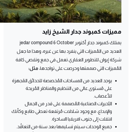
مميزات كمبوند جدار الشيخ زايد
يمتلك كمبوند جدار أكتوبر jedar compound 6 October
العديد من المُميزات التي ينفرد بها عن غيره، وهذا ما جعل
شركة إيوان للتطوير العقاري تعمل في جمع وتقصي كافة
المُميزات التي صممتها وحرصت على تواجدها،
مثل:
يوجد العديد من المساحات المُخصصة للحدائق المًجهزة
على مًستوى عالي من التنظيم والمناظر المُريحة
للأعصاب.
البُحيرات الصناعية المُصممة على قدر من الجمال
والإبداع، مع وجود شلالات مُرتفعة تعطي طابع وكأنك
انتقلت إلى جنوب افريقيا الساحرة.
جميع الوحدات سيتم تسليمها بعد سنة من التعاقُد.