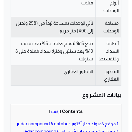
أنواع
فيلات
الوحدات
مساحة
تأتي الوحدات بمساحة تبدأ من (298 وتصل
الوحدات
إلى 400) متر مربع
أنظمة
دفع 15% مُقدم تعاقد + 5% بعد سنة +
السداد
10% بعد سنتين وفترة سداد مُمتدة حتى 8
والتقسيط
سنوات
المطور
المطور العقاري
العقاري
بيانات المشروع
Contents
[
إخفاء
]
1
موقع كمبوند جدار أكتوبر jedar compound 6 october
2
مساحة كمبوند جدار الشيخ زايد jedar compound 6