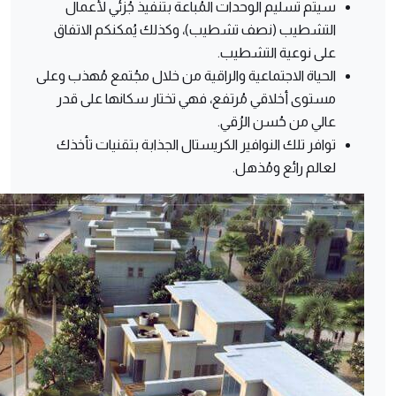
سيتم تسليم الوحدات المُباعة بتنفيذ جُزئي لأعمال
التشطيب (نصف تشطيب)، وكذلك يُمكنكم الاتفاق
على نوعية التشطيب.
الحياة الاجتماعية والراقية من خلال مجُتمع مُهذب وعلى
مستوى أخلاقي مُرتفع، فهي تختار سكانها على قدر
عالي من حُسن الرُقي.
توافر تلك النوافير الكريستال الجذابة بتقنيات تأخذك
لعالم رائع ومُذهل.